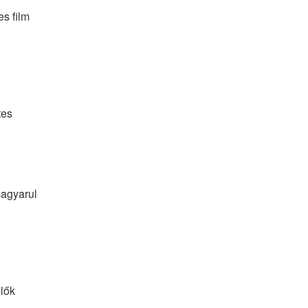
s film 
tes
agyarul 
lők