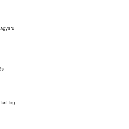
agyarul 
és
csillag