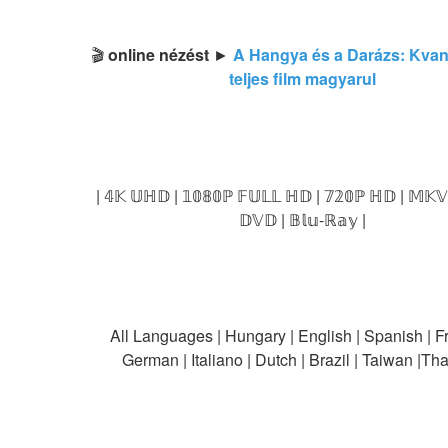
🎬 
online nézést
 ► 
A Hangya és a Darázs: Kvan
teljes film magyarul
| 𝟜𝕂 𝕌ℍ𝔻 | 𝟙𝟘𝟠𝟘ℙ 𝔽𝕌𝕃𝕃 ℍ𝔻 | 𝟟𝟚𝟘ℙ ℍ𝔻 | 𝕄𝕂𝕍 
𝔻𝕍𝔻 | 𝔹𝕝𝕦-ℝ𝕒𝕪 |
All Languages | Hungary | English | Spanish | Fr
German | Italiano | Dutch | Brazil | Taiwan |Th