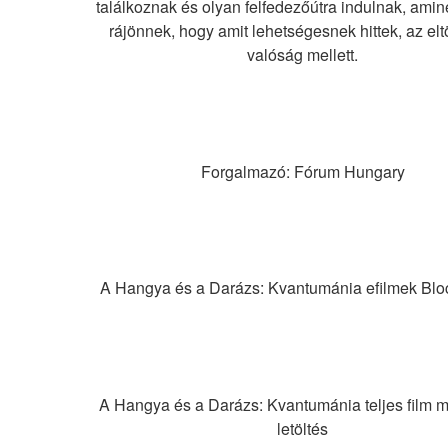
találkoznak és olyan felfedezőútra indulnak, amin
rájönnek, hogy amit lehetségesnek hittek, az eltö
valóság mellett.
Forgalmazó: Fórum Hungary
A Hangya és a Darázs: Kvantumánia efilmek Blo
A Hangya és a Darázs: Kvantumánia teljes film m
letöltés