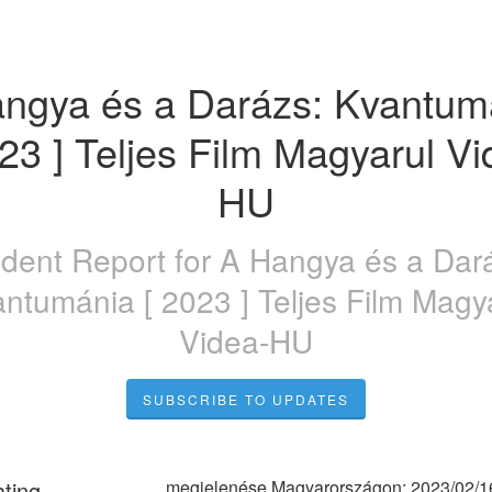
ngya és a Darázs: Kvantumá
023 ] Teljes Film Magyarul Vi
HU
ident Report for
A Hangya és a Dar
ntumánia [ 2023 ] Teljes Film Magy
Videa-HU
SUBSCRIBE TO UPDATES
ating
megjelenése Magyarországon: 2023/02/1