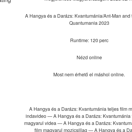
A Hangya és a Darázs: Kvantumánia/Ant-Man and t
Quantumania 2023
Runtime: 120 perc
Nézd online
Most nem érhető el máshol online.
A Hangya és a Darázs: Kvantumánia teljes film m
indavideo — A Hangya és a Darázs: Kvantumánia te
magyarul videa — A Hangya és a Darázs: Kvantumán
film magyarul mozicsillag — A Hangya és a Dar