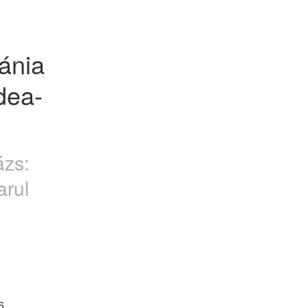
nia 
dea-
ázs:
arul
6