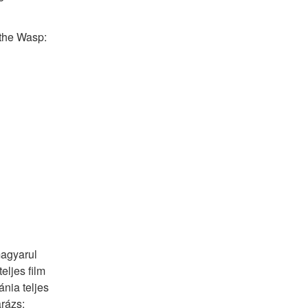
he Wasp: 
agyarul 
ljes film 
ia teljes 
ázs: 