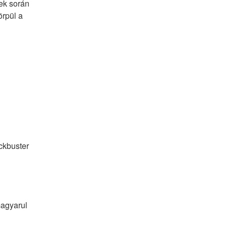
ek során 
rpül a 
ckbuster
agyarul 