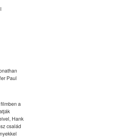
 
onathan 
er Paul 
filmben a 
tják 
ivel, Hank 
z család 
nyekkel 