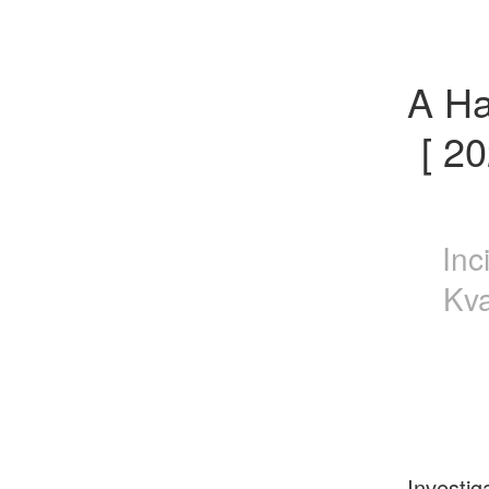
A Ha
[ 2
Inc
Kva
Investig