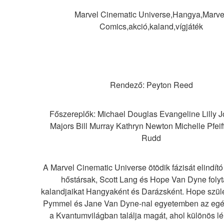
Marvel Cinematic Universe,Hangya,Marvel
Comics,akció,kaland,vígjáték
Rendező: Peyton Reed
Főszereplők: Michael Douglas Evangeline Lilly J
Majors Bill Murray Kathryn Newton Michelle Pfeiff
Rudd
A Marvel Cinematic Universe ötödik fázisát elindító 
hőstársak, Scott Lang és Hope Van Dyne folyta
kalandjaikat Hangyaként és Darázsként. Hope szüle
Pymmel és Jane Van Dyne-nal egyetemben az egés
a Kvantumvilágban találja magát, ahol különös lé