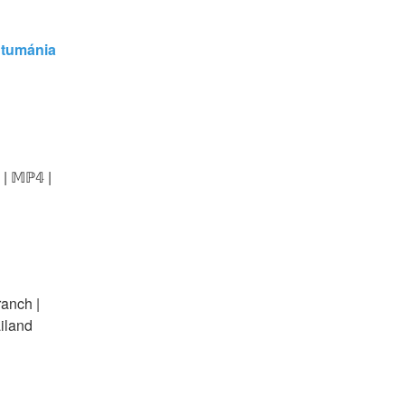
tumánia 
| 𝕄ℙ𝟜 | 
anch | 
ailand